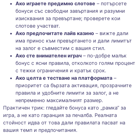
Ако играете предимно слотове
– потърсете
бонуси със свободни завъртания и разумни
изисквания за превъртане; проверете кои
слотове участват.
Ако предпочитате лайв казино
– вижте дали
има принос към превъртането и дали лимитът
на залог е съвместим с вашия стил.
Ако сте внимателен играч
– по-добре малък
бонус с ясни правила, отколкото голям процент
с тежки ограничения и кратък срок.
Ако целта е тестване на платформата
–
приоритет са бързата активация, прозрачните
правила и удобните лимити за залог, а не
непременно максималният размер.
Практичен трик: гледайте бонуса като „рамка“ за
игра, а не като гаранция за печалба. Реалната
стойност идва от това дали правилата пасват на
вашия темп и предпочитания.