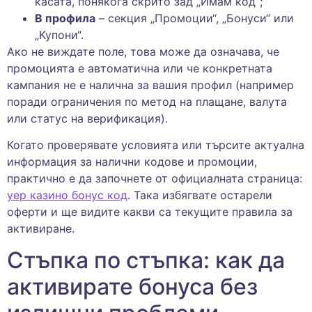
касата, понякога скрито зад „Имам код“;
В профила
– секция „Промоции“, „Бонуси“ или
„Купони“.
Ако не виждате поле, това може да означава, че
промоцията е автоматична или че конкретната
кампания не е налична за вашия профил (например
поради ограничения по метод на плащане, валута
или статус на верификация).
Когато проверявате условията или търсите актуална
информация за налични кодове и промоции,
практично е да започнете от официалната страница:
yep казино бонус код
. Така избягвате остарели
оферти и ще видите какви са текущите правила за
активиране.
Стъпка по стъпка: как да
активирате бонуса без