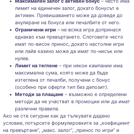
Максимален залог с активен бонус
– често има
лимит на единичен залог, докато бонусът е
активен. Превишаването може да доведе до
анулиране на бонуса или печалбите от него.
Ограничени игри
– не всяка игра допринася
еднакво към превъртането. Слотовете често
имат по-висок принос, докато настолни игри
или лайв казино може да имат по-нисък или
нулев.
Лимит на теглене
– при някои кампании има
максимална сума, която може да бъде
изтеглена от печалби, получени с бонус
(особено при оферти тип без депозит).
Методи за плащане
– възможно е определени
методи да не участват в промоции или да имат
различни правила.
Ако не сте сигурни как да тълкувате дадено
условие, потърсете формулировките за „коефициент
на превъртане“, „макс. залог“, „принос по игри“ и