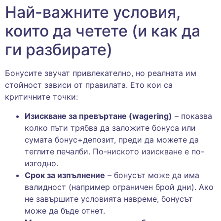
Най-важните условия,
които да четете (и как да
ги разбирате)
Бонусите звучат привлекателно, но реалната им
стойност зависи от правилата. Ето кои са
критичните точки:
Изискване за превъртане (wagering)
– показва
колко пъти трябва да заложите бонуса или
сумата бонус+депозит, преди да можете да
теглите печалби. По-ниското изискване е по-
изгодно.
Срок за изпълнение
– бонусът може да има
валидност (например ограничен брой дни). Ако
не завършите условията навреме, бонусът
може да бъде отнет.