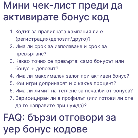
Мини чек-лист преди да
активирате бонус код
Кодът за правилната кампания ли е
(регистрация/депозит/друго)?
Има ли срок за използване и срок за
превъртане?
Какво точно се превърта: само бонусът или
бонус + депозит?
Има ли максимален залог при активен бонус?
Кои игри допринасят и с какъв процент?
Има ли лимит на теглене за печалби от бонуса?
Верифициран ли е профилът (или готови ли сте
да го направите при нужда)?
FAQ: бързи отговори за
yep бонус кодове