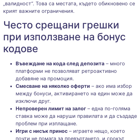
„валидност“. Това са местата, където обикновено се
крият важните ограничения.
Често срещани грешки
при използване на бонус
кодове
Въвеждане на кода след депозита
– много
платформи не позволяват ретроактивно
добавяне на промоция.
Смесване на няколко оферти
– ако има избор
между бонуси, активирането на един може да
изключи друг.
Непроверен лимит на залог
– една по-голяма
ставка може да наруши правилата и да създаде
проблем при изплащане.
Игри с нисък принос
– играете нещо, което
почти не помага за превъртането, и срокът