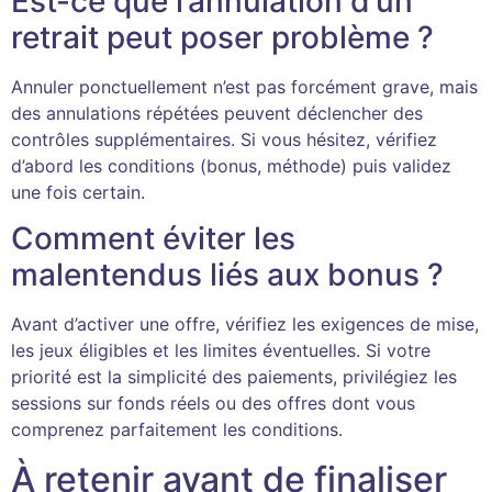
Est-ce que l’annulation d’un
retrait peut poser problème ?
Annuler ponctuellement n’est pas forcément grave, mais
des annulations répétées peuvent déclencher des
contrôles supplémentaires. Si vous hésitez, vérifiez
d’abord les conditions (bonus, méthode) puis validez
une fois certain.
Comment éviter les
malentendus liés aux bonus ?
Avant d’activer une offre, vérifiez les exigences de mise,
les jeux éligibles et les limites éventuelles. Si votre
priorité est la simplicité des paiements, privilégiez les
sessions sur fonds réels ou des offres dont vous
comprenez parfaitement les conditions.
À retenir avant de finaliser