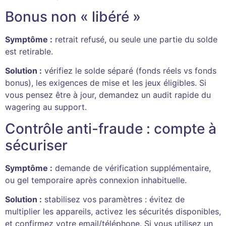
Bonus non « libéré »
Symptôme :
retrait refusé, ou seule une partie du solde
est retirable.
Solution :
vérifiez le solde séparé (fonds réels vs fonds
bonus), les exigences de mise et les jeux éligibles. Si
vous pensez être à jour, demandez un audit rapide du
wagering au support.
Contrôle anti-fraude : compte à
sécuriser
Symptôme :
demande de vérification supplémentaire,
ou gel temporaire après connexion inhabituelle.
Solution :
stabilisez vos paramètres : évitez de
multiplier les appareils, activez les sécurités disponibles,
et confirmez votre email/téléphone. Si vous utilisez un