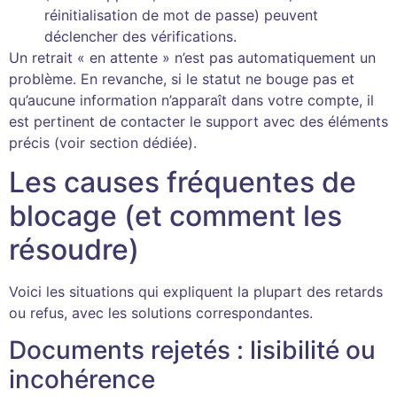
réinitialisation de mot de passe) peuvent
déclencher des vérifications.
Un retrait « en attente » n’est pas automatiquement un
problème. En revanche, si le statut ne bouge pas et
qu’aucune information n’apparaît dans votre compte, il
est pertinent de contacter le support avec des éléments
précis (voir section dédiée).
Les causes fréquentes de
blocage (et comment les
résoudre)
Voici les situations qui expliquent la plupart des retards
ou refus, avec les solutions correspondantes.
Documents rejetés : lisibilité ou
incohérence