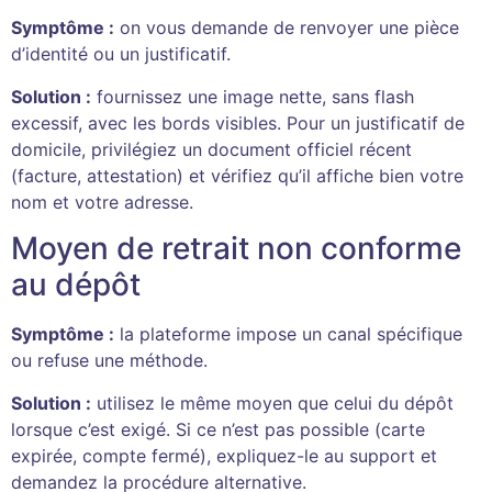
Symptôme :
on vous demande de renvoyer une pièce
d’identité ou un justificatif.
Solution :
fournissez une image nette, sans flash
excessif, avec les bords visibles. Pour un justificatif de
domicile, privilégiez un document officiel récent
(facture, attestation) et vérifiez qu’il affiche bien votre
nom et votre adresse.
Moyen de retrait non conforme
au dépôt
Symptôme :
la plateforme impose un canal spécifique
ou refuse une méthode.
Solution :
utilisez le même moyen que celui du dépôt
lorsque c’est exigé. Si ce n’est pas possible (carte
expirée, compte fermé), expliquez-le au support et
demandez la procédure alternative.