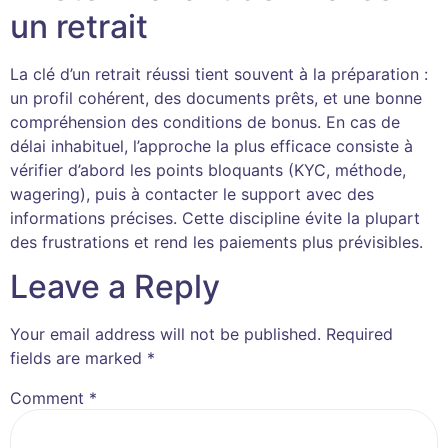
un retrait
La clé d’un retrait réussi tient souvent à la préparation :
un profil cohérent, des documents prêts, et une bonne
compréhension des conditions de bonus. En cas de
délai inhabituel, l’approche la plus efficace consiste à
vérifier d’abord les points bloquants (KYC, méthode,
wagering), puis à contacter le support avec des
informations précises. Cette discipline évite la plupart
des frustrations et rend les paiements plus prévisibles.
Leave a Reply
Your email address will not be published.
Required
fields are marked
*
Comment
*