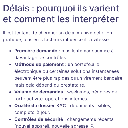
Délais : pourquoi ils varient
et comment les interpréter
Il est tentant de chercher un délai « universel ». En
pratique, plusieurs facteurs influencent la vitesse :
Première demande
: plus lente car soumise à
davantage de contrôles.
Méthode de paiement
: un portefeuille
électronique ou certaines solutions instantanées
peuvent être plus rapides qu’un virement bancaire,
mais cela dépend du prestataire.
Volume de demandes
: weekends, périodes de
forte activité, opérations internes.
Qualité du dossier KYC
: documents lisibles,
complets, à jour.
Contrôles de sécurité
: changements récents
(nouvel appareil, nouvelle adresse IP,