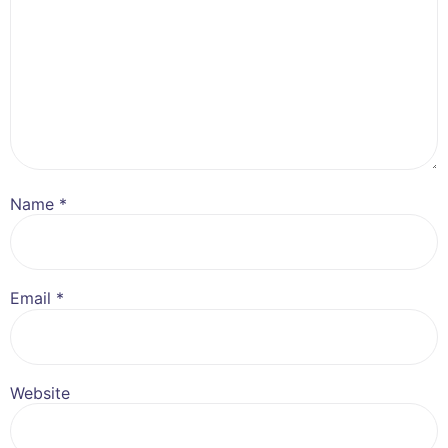
Name
*
Email
*
Website