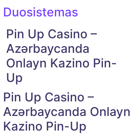
Duosistemas
Pin Up Casino –
Azərbaycanda
Onlayn Kazino Pin-
Up
Pin Up Casino –
Azərbaycanda Onlayn
Kazino Pin-Up