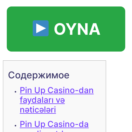
OYNA
Содержимое
Pin Up Casino-dan
faydaları və
nəticələri
Pin Up Casino-da