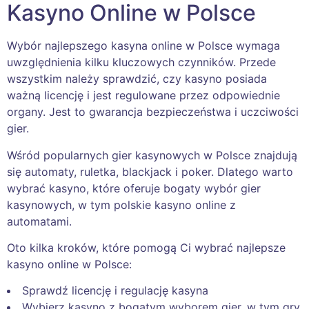
Kasyno Online w Polsce
Wybór najlepszego kasyna online w Polsce wymaga
uwzględnienia kilku kluczowych czynników. Przede
wszystkim należy sprawdzić, czy kasyno posiada
ważną licencję i jest regulowane przez odpowiednie
organy. Jest to gwarancja bezpieczeństwa i uczciwości
gier.
Wśród popularnych gier kasynowych w Polsce znajdują
się automaty, ruletka, blackjack i poker. Dlatego warto
wybrać kasyno, które oferuje bogaty wybór gier
kasynowych, w tym polskie kasyno online z
automatami.
Oto kilka kroków, które pomogą Ci wybrać najlepsze
kasyno online w Polsce:
Sprawdź licencję i regulację kasyna
Wybierz kasyno z bogatym wyborem gier, w tym gry