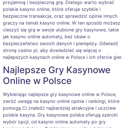
przyjemną i bezpieczną grę. Dlatego warto wybrać
polskie kasyno online, które oferuje szybkie i
bezpieczne transakcje, oraz sprawdzić opinie innych
graczy na temat kasyno online. W ten sposób możesz
cieszyć się grą w swoje ulubione gry kasynowe, takie
jak kasyno online automaty, bez obaw o
bezpieczeństwo swoich danych i pieniędzy. Odwiedź
stronę casino pl, aby dowiedzieć się więcej o
najlepszych kasynach online w Polsce i ich ofercie gier.
Najlepsze Gry Kasynowe
Online w Polsce
Wybierając najlepsze gry kasynowe online w Polsce,
zwróć uwagę na kasyno online opinie i rankingi, które
pomogą Ci znaleźć najbardziej atrakcyjne i uczciwe
polskie kasyna. Gry kasynowe polska oferują szeroki
wybór opcji, od kasyno online automaty po gry