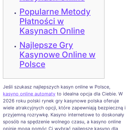
Popularne Metody
Płatności w
Kasynach Online
Najlepsze Gry
Kasynowe Online w
Polsce
Jeśli szukasz najlepszych kasyn online w Polsce,
kasyno online automaty
to idealna opcja dla Ciebie. W
2026 roku polski rynek gry kasynowe polska oferuje
wiele atrakcyjnych opcji, które zapewniają bezpieczną i
przyjemną rozrywkę. Kasyno internetowe to doskonały
sposób na spędzenie wolnego czasu, a kasyno online
opinie mogą pomóc Ci wybrać najlepsze kasyno dla