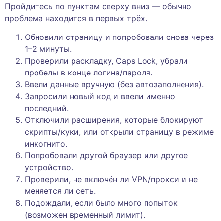
Пройдитесь по пунктам сверху вниз — обычно
проблема находится в первых трёх.
Обновили страницу и попробовали снова через
1–2 минуты.
Проверили раскладку, Caps Lock, убрали
пробелы в конце логина/пароля.
Ввели данные вручную (без автозаполнения).
Запросили новый код и ввели именно
последний.
Отключили расширения, которые блокируют
скрипты/куки, или открыли страницу в режиме
инкогнито.
Попробовали другой браузер или другое
устройство.
Проверили, не включён ли VPN/прокси и не
меняется ли сеть.
Подождали, если было много попыток
(возможен временный лимит).