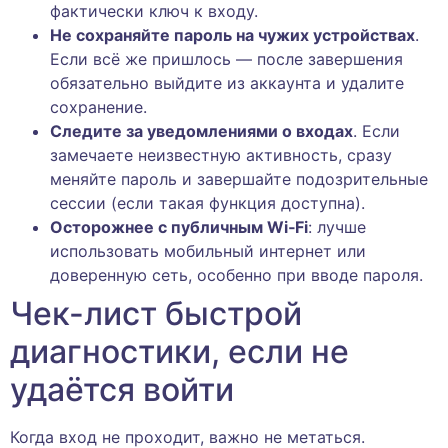
фактически ключ к входу.
Не сохраняйте пароль на чужих устройствах
.
Если всё же пришлось — после завершения
обязательно выйдите из аккаунта и удалите
сохранение.
Следите за уведомлениями о входах
. Если
замечаете неизвестную активность, сразу
меняйте пароль и завершайте подозрительные
сессии (если такая функция доступна).
Осторожнее с публичным Wi‑Fi
: лучше
использовать мобильный интернет или
доверенную сеть, особенно при вводе пароля.
Чек-лист быстрой
диагностики, если не
удаётся войти
Когда вход не проходит, важно не метаться.