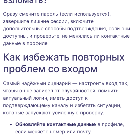
взломать?
Сразу смените пароль (если используется),
завершите лишние сессии, включите
дополнительные способы подтверждения, если они
доступны, и проверьте, не менялись ли контактные
данные в профиле.
Как избежать повторных
проблем со входом
Самый надёжный сценарий — настроить вход так,
чтобы он не зависел от случайностей: помнить
актуальный логин, иметь доступ к
подтверждающему каналу и избегать ситуаций,
которые запускают усиленную проверку.
Обновляйте контактные данные
в профиле,
если меняете номер или почту.