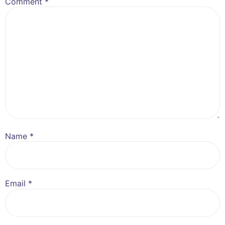
Comment
*
Name
*
Email
*