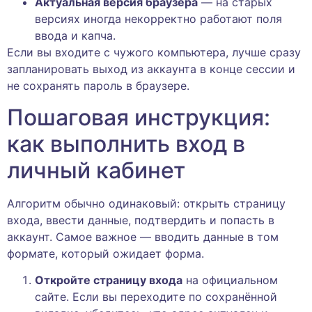
Актуальная версия браузера
— на старых
версиях иногда некорректно работают поля
ввода и капча.
Если вы входите с чужого компьютера, лучше сразу
запланировать выход из аккаунта в конце сессии и
не сохранять пароль в браузере.
Пошаговая инструкция:
как выполнить вход в
личный кабинет
Алгоритм обычно одинаковый: открыть страницу
входа, ввести данные, подтвердить и попасть в
аккаунт. Самое важное — вводить данные в том
формате, который ожидает форма.
Откройте страницу входа
на официальном
сайте. Если вы переходите по сохранённой