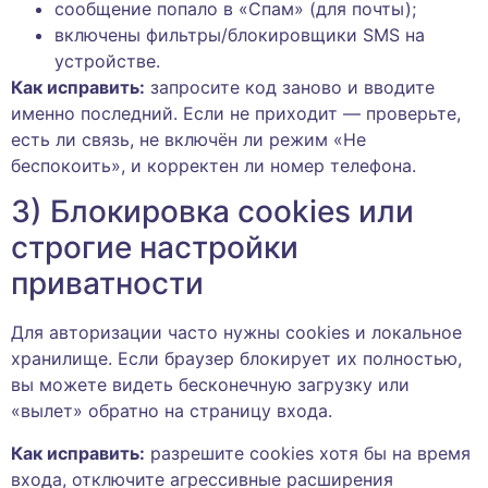
сообщение попало в «Спам» (для почты);
включены фильтры/блокировщики SMS на
устройстве.
Как исправить:
запросите код заново и вводите
именно последний. Если не приходит — проверьте,
есть ли связь, не включён ли режим «Не
беспокоить», и корректен ли номер телефона.
3) Блокировка cookies или
строгие настройки
приватности
Для авторизации часто нужны cookies и локальное
хранилище. Если браузер блокирует их полностью,
вы можете видеть бесконечную загрузку или
«вылет» обратно на страницу входа.
Как исправить:
разрешите cookies хотя бы на время
входа, отключите агрессивные расширения