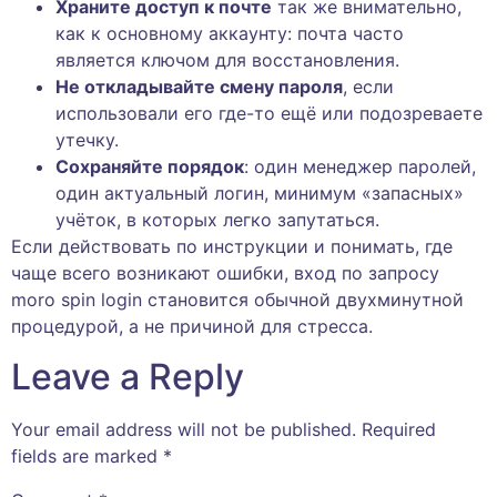
Храните доступ к почте
так же внимательно,
как к основному аккаунту: почта часто
является ключом для восстановления.
Не откладывайте смену пароля
, если
использовали его где-то ещё или подозреваете
утечку.
Сохраняйте порядок
: один менеджер паролей,
один актуальный логин, минимум «запасных»
учёток, в которых легко запутаться.
Если действовать по инструкции и понимать, где
чаще всего возникают ошибки, вход по запросу
moro spin login становится обычной двухминутной
процедурой, а не причиной для стресса.
Leave a Reply
Your email address will not be published.
Required
fields are marked
*