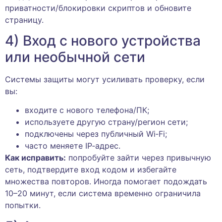
приватности/блокировки скриптов и обновите
страницу.
4) Вход с нового устройства
или необычной сети
Системы защиты могут усиливать проверку, если
вы:
входите с нового телефона/ПК;
используете другую страну/регион сети;
подключены через публичный Wi‑Fi;
часто меняете IP‑адрес.
Как исправить:
попробуйте зайти через привычную
сеть, подтвердите вход кодом и избегайте
множества повторов. Иногда помогает подождать
10–20 минут, если система временно ограничила
попытки.