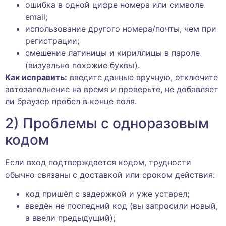
ошибка в одной цифре номера или символе
email;
использование другого номера/почты, чем при
регистрации;
смешение латиницы и кириллицы в пароле
(визуально похожие буквы).
Как исправить:
введите данные вручную, отключите
автозаполнение на время и проверьте, не добавляет
ли браузер пробел в конце поля.
2) Проблемы с одноразовым
кодом
Если вход подтверждается кодом, трудности
обычно связаны с доставкой или сроком действия:
код пришёл с задержкой и уже устарел;
введён не последний код (вы запросили новый,
а ввели предыдущий);