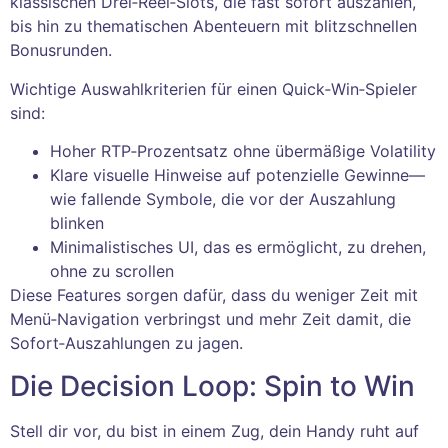
klassischen Drei‑Reel‑Slots, die fast sofort auszahlen,
bis hin zu thematischen Abenteuern mit blitzschnellen
Bonusrunden.
Wichtige Auswahlkriterien für einen Quick‑Win‑Spieler
sind:
Hoher RTP‑Prozentsatz ohne übermäßige Volatility
Klare visuelle Hinweise auf potenzielle Gewinne—
wie fallende Symbole, die vor der Auszahlung
blinken
Minimalistisches UI, das es ermöglicht, zu drehen,
ohne zu scrollen
Diese Features sorgen dafür, dass du weniger Zeit mit
Menü‑Navigation verbringst und mehr Zeit damit, die
Sofort‑Auszahlungen zu jagen.
Die Decision Loop: Spin to Win
Stell dir vor, du bist in einem Zug, dein Handy ruht auf