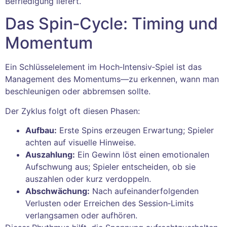
Befriedigung liefert.
Das Spin‑Cycle: Timing und
Momentum
Ein Schlüsselelement im Hoch‑Intensiv‑Spiel ist das
Management des Momentums—zu erkennen, wann man
beschleunigen oder abbremsen sollte.
Der Zyklus folgt oft diesen Phasen:
Aufbau:
Erste Spins erzeugen Erwartung; Spieler
achten auf visuelle Hinweise.
Auszahlung:
Ein Gewinn löst einen emotionalen
Aufschwung aus; Spieler entscheiden, ob sie
auszahlen oder kurz verdoppeln.
Abschwächung:
Nach aufeinanderfolgenden
Verlusten oder Erreichen des Session‑Limits
verlangsamen oder aufhören.