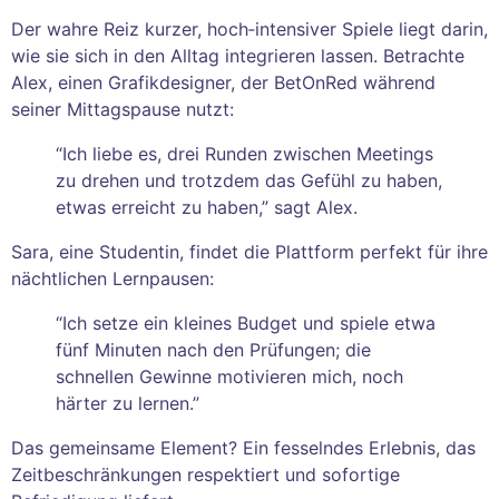
Der wahre Reiz kurzer, hoch‑intensiver Spiele liegt darin,
wie sie sich in den Alltag integrieren lassen. Betrachte
Alex, einen Grafikdesigner, der BetOnRed während
seiner Mittagspause nutzt:
“Ich liebe es, drei Runden zwischen Meetings
zu drehen und trotzdem das Gefühl zu haben,
etwas erreicht zu haben,” sagt Alex.
Sara, eine Studentin, findet die Plattform perfekt für ihre
nächtlichen Lernpausen:
“Ich setze ein kleines Budget und spiele etwa
fünf Minuten nach den Prüfungen; die
schnellen Gewinne motivieren mich, noch
härter zu lernen.”
Das gemeinsame Element? Ein fesselndes Erlebnis, das
Zeitbeschränkungen respektiert und sofortige