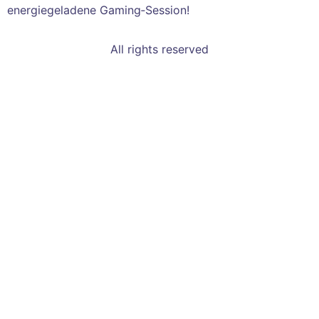
energiegeladene Gaming‑Session!
All rights reserved