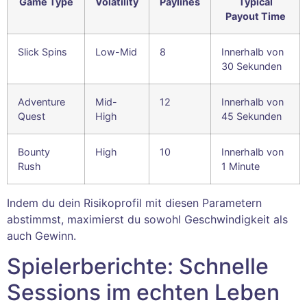
Game Type
Volatility
Paylines
Typical
Payout Time
Slick Spins
Low-Mid
8
Innerhalb von
30 Sekunden
Adventure
Mid-
12
Innerhalb von
Quest
High
45 Sekunden
Bounty
High
10
Innerhalb von
Rush
1 Minute
Indem du dein Risikoprofil mit diesen Parametern
abstimmst, maximierst du sowohl Geschwindigkeit als
auch Gewinn.
Spielerberichte: Schnelle
Sessions im echten Leben