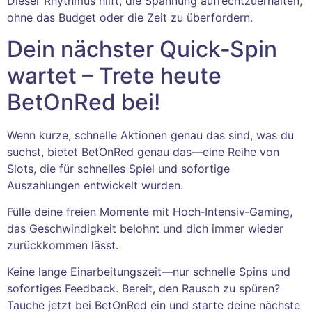
Dieser Rhythmus hilft, die Spannung aufrechtzuerhalten,
ohne das Budget oder die Zeit zu überfordern.
Dein nächster Quick‑Spin
wartet – Trete heute
BetOnRed bei!
Wenn kurze, schnelle Aktionen genau das sind, was du
suchst, bietet BetOnRed genau das—eine Reihe von
Slots, die für schnelles Spiel und sofortige
Auszahlungen entwickelt wurden.
Fülle deine freien Momente mit Hoch‑Intensiv‑Gaming,
das Geschwindigkeit belohnt und dich immer wieder
zurückkommen lässt.
Keine lange Einarbeitungszeit—nur schnelle Spins und
sofortiges Feedback. Bereit, den Rausch zu spüren?
Tauche jetzt bei BetOnRed ein und starte deine nächste