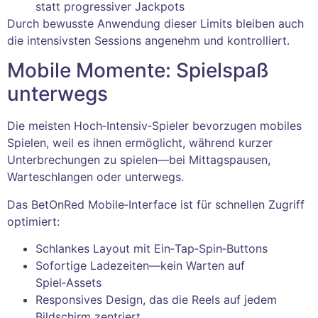
statt progressiver Jackpots
Durch bewusste Anwendung dieser Limits bleiben auch
die intensivsten Sessions angenehm und kontrolliert.
Mobile Momente: Spielspaß
unterwegs
Die meisten Hoch‑Intensiv‑Spieler bevorzugen mobiles
Spielen, weil es ihnen ermöglicht, während kurzer
Unterbrechungen zu spielen—bei Mittagspausen,
Warteschlangen oder unterwegs.
Das BetOnRed Mobile‑Interface ist für schnellen Zugriff
optimiert:
Schlankes Layout mit Ein‑Tap‑Spin‑Buttons
Sofortige Ladezeiten—kein Warten auf
Spiel‑Assets
Responsives Design, das die Reels auf jedem
Bildschirm zentriert