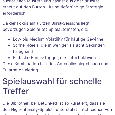
suchst nach Mustern und cashst aus oder drückst
erneut auf den Button—keine tiefgründige Strategie
erforderlich.
Da der Fokus auf kurzen Burst‑Sessions liegt,
bevorzugen Spieler oft Spielautomaten, die:
Low bis Medium Volatility für häufige Gewinne
Schnell‑Reels, die in weniger als acht Sekunden
fertig sind
Einfache Bonus‑Trigger, die sofort aktivieren
Diese Kombination hält den Adrenalinspiegel hoch und
Frustration niedrig.
Spielauswahl für schnelle
Treffer
Die Bibliothek bei BetOnRed ist so kuratiert, dass sie
den High‑Intensity‑Spielstil unterstützt. Titel reichen von