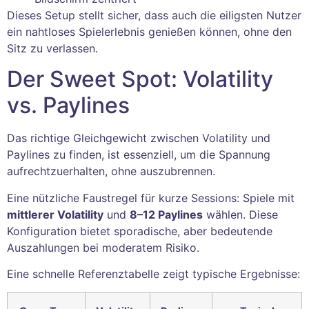
Dieses Setup stellt sicher, dass auch die eiligsten Nutzer
ein nahtloses Spielerlebnis genießen können, ohne den
Sitz zu verlassen.
Der Sweet Spot: Volatility
vs. Paylines
Das richtige Gleichgewicht zwischen Volatility und
Paylines zu finden, ist essenziell, um die Spannung
aufrechtzuerhalten, ohne auszubrennen.
Eine nützliche Faustregel für kurze Sessions: Spiele mit
mittlerer Volatility
und
8–12 Paylines
wählen. Diese
Konfiguration bietet sporadische, aber bedeutende
Auszahlungen bei moderatem Risiko.
Eine schnelle Referenztabelle zeigt typische Ergebnisse: